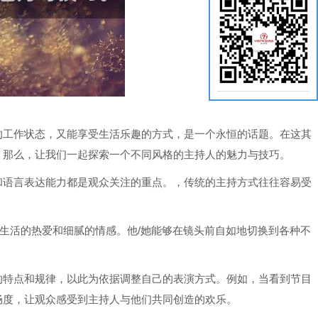
的工作状态，又能享受生活乐趣的方式，是一个永恒的话题。在这其
：那么，让我们一起探索一个不同风格的主持人的魅力与技巧。
和语言表达能力都是观众关注的重点。，传统的主持方式往往容易受
生活的热爱和细腻的情感。他/她能够在镜头前自如地切换到各种不
的特点和规律，以此为依据调整自己的表演方式。例如，当看到节目
畅度，让观众感受到主持人与他们共同创造的欢乐。