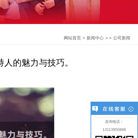
网站首页
>
新闻中心
> >
公司新闻
持人的魅力与技巧。
咨询电话：
13113950888