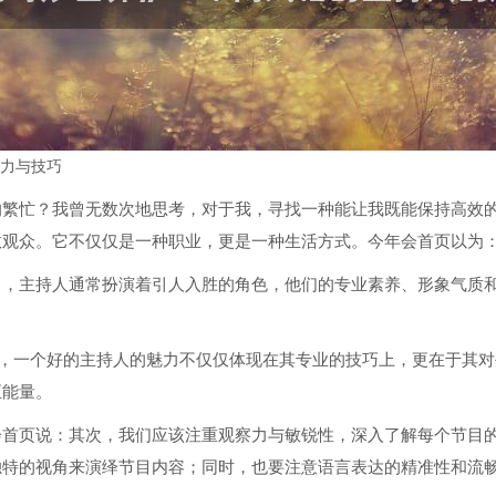
力与技巧
的繁忙？我曾无数次地思考，对于我，寻找一种能让我既能保持高效
数观众。它不仅仅是一种职业，更是一种生活方式。今年会首页以为
中，主持人通常扮演着引人入胜的角色，他们的专业素养、形象气质
为，一个好的主持人的魅力不仅仅体现在其专业的技巧上，更在于其对
正能量。
会首页说：其次，我们应该注重观察力与敏锐性，深入了解每个节目
独特的视角来演绎节目内容；同时，也要注意语言表达的精准性和流